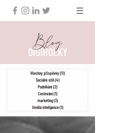
Blog
DIGIHOLKY
Všechny příspěvky
(11)
11 příspěvků
Sociální sítě
(4)
4 příspěvky
Podnikání
(2)
2 příspěvky
Cestování
(1)
1 příspěvek
marketing
(3)
3 příspěvky
Umělá inteligence
(1)
1 příspěvek