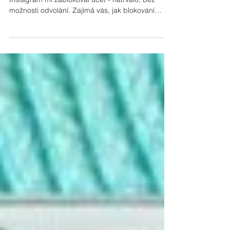
Tohle není smyšlená historka, tohle se fakt stalo!
Instagram mi zablokoval účet - natrvalo, bez
možnosti odvolání. Zajímá vás, jak blokování
předcházet? A co dělat, aby vám účet znovu
vrátili? Čtěte... Jak to celé začalo? V pátek v noci
na mě vyskočilo upozornění, že mi Instagram
zablokoval účet. Byla jsem celkem v pohodě, nic
jsem neudělala, takže jsem se odvolala a čekala...
Jenže - Instagram přezkoumání zamítl a účet
zablokoval trvale bez možnosti dalšího odvolání...
A O