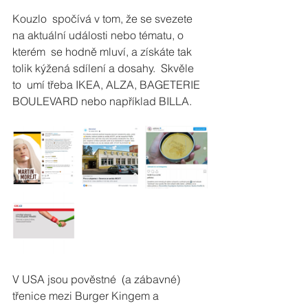
Kouzlo  spočívá v tom, že se svezete 
na aktuální události nebo tématu, o 
kterém  se hodně mluví, a získáte tak 
tolik kýžená sdílení a dosahy.  Skvěle 
to  umí třeba IKEA, ALZA, BAGETERIE 
BOULEVARD nebo například BILLA. 
V USA jsou pověstné  (a zábavné) 
třenice mezi Burger Kingem a 