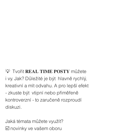
💡  Tvořit 𝐑𝐄𝐀𝐋 𝐓𝐈𝐌𝐄 𝐏𝐎𝐒𝐓𝐘 můžete 
i vy. Jak? Důležité je být  hlavně rychlý, 
kreativní a mít odvahu. A pro lepší efekt 
- zkuste být  vtipní nebo přiměřeně 
kontroverzní - to zaručeně rozproudí 
diskuzi.
Jaká témata můžete využít?
☑️ novinky ve vašem oboru