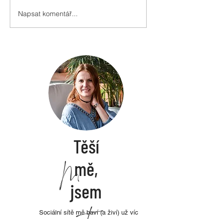
Napsat komentář...
Těší
mě,
M
a
i
n
jsem
Sociální sítě mě baví (a živí) už víc