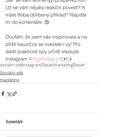
Jak  se vám tenhle typ příspěvků líbí? 
Už se vám nějaký reakční povedl? A  
máte třeba oblíbený příklad? Napište 
mi do komentáře. 😍
Doufám, že jsem vás inspirovala a na 
příští kauzičce se svezete i vy! Pro 
další praktické tipy určitě sledujte 
Instagram 
@digiholkacz
 👈👈
sociální sítě
Instagram
Obsah
marketing
Dosah
Sociální sítě
marketing
Komentáře