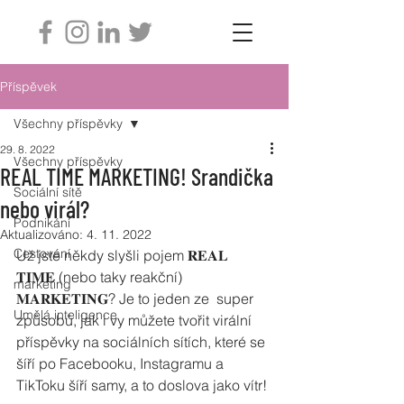
Příspěvek
Všechny příspěvky
29. 8. 2022
Všechny příspěvky
REAL TIME MARKETING! Srandička
Sociální sítě
nebo virál?
Podnikání
Aktualizováno:
4. 11. 2022
Cestování
Už jste někdy slyšli pojem 𝐑𝐄𝐀𝐋  
𝐓𝐈𝐌𝐄 (nebo taky reakční) 
marketing
𝐌𝐀𝐑𝐊𝐄𝐓𝐈𝐍𝐆? Je to jeden ze  super 
Umělá inteligence
způsobů, jak i vy můžete tvořit virální 
příspěvky na sociálních sítích, které se 
šíří po Facebooku, Instagramu a 
TikToku šíří samy, a to doslova jako vítr! 