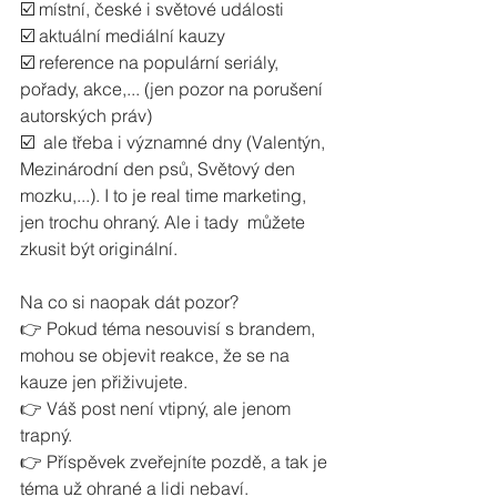
☑️ místní, české i světové události
☑️ aktuální mediální kauzy
☑️ reference na populární seriály, 
pořady, akce,... (jen pozor na porušení 
autorských práv)
☑️  ale třeba i významné dny (Valentýn, 
Mezinárodní den psů, Světový den  
mozku,...). I to je real time marketing, 
jen trochu ohraný. Ale i tady  můžete 
zkusit být originální.
Na co si naopak dát pozor?
👉 Pokud téma nesouvisí s brandem, 
mohou se objevit reakce, že se na 
kauze jen přiživujete.
👉 Váš post není vtipný, ale jenom 
trapný.
👉 Příspěvek zveřejníte pozdě, a tak je 
téma už ohrané a lidi nebaví.