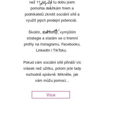
rt
než
11
let. Za tu dobu jsem
pomohla desítkám firem a
podnikatelů zkrotit sociální sítě a
využít jejich prodejní potenciál.
a
Školím, mentoruji, vymýšlím
strategie a starám se o firemní
profily na Instagramu, Facebooku,
LinkedIn i TikToku.
Pokud vám sociální sítě přináší víc
vrásek než užitku, potom jste tady
rozhodně správně. Mrkněte, jak
vám můžu pomoci...
Více