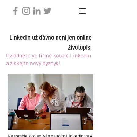
LinkedIn už dávno není jen online
životopis.
Ovládněte ve firmě kouzlo LinkedIn
a získejte nový byznys!
Na tomhle školení vás naučím LinkedIn ve 4