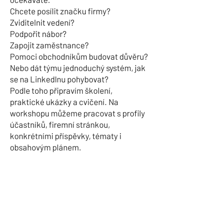
Chcete posílit značku firmy?
Zviditelnit vedení?
Podpořit nábor?
Zapojit zaměstnance?
Pomoci obchodníkům budovat důvěru?
Nebo dát týmu jednoduchý systém, jak
se na LinkedInu pohybovat?
Podle toho připravím školení,
praktické ukázky a cvičení. Na
workshopu můžeme pracovat s profily
účastníků, firemní stránkou,
konkrétními příspěvky, tématy i
obsahovým plánem.
Žádné „prostě buďte aktivní“.
Žádné univerzální rady pro všechny.
Ale praktický LinkedIn, který dává
smysl vaší firmě i lidem v týmu.
Délka a forma