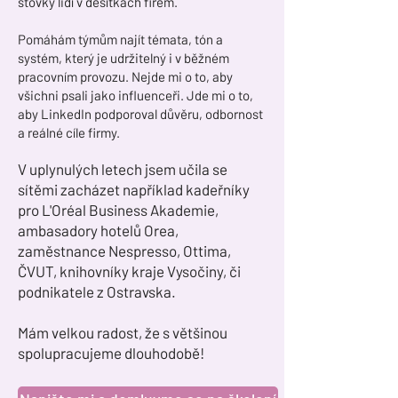
stovky lidí v desítkách firem.
Pomáhám týmům najít témata, tón a
systém, který je udržitelný i v běžném
pracovním provozu. Nejde mi o to, aby
všichni psali jako influenceři. Jde mi o to,
aby LinkedIn podporoval důvěru, odbornost
a reálné cíle firmy.
V uplynulých letech jsem učila se
sítěmi zacházet například kadeřníky
pro L'Oréal Business Akademie,
ambasadory hotelů Orea,
zaměstnance Nespresso, Ottima,
ČVUT, knihovníky kraje Vysočiny, či
podnikatele z Ostravska.
Mám velkou radost, že s většinou
spolupracujeme dlouhodobě!